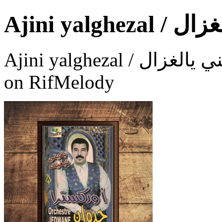
Ajini yalgh
Ajini yalghezal / أجيني يالغزال a song by Orchestre Jedwane
on RifMelody